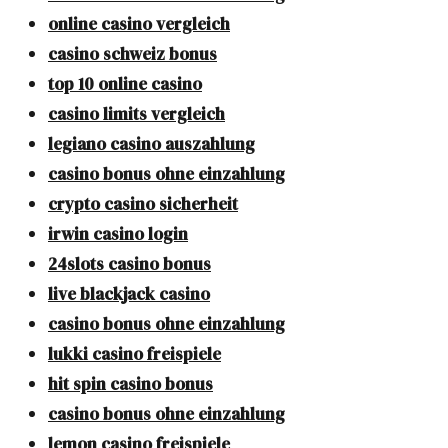
online casino vergleich
casino schweiz bonus
top 10 online casino
casino limits vergleich
legiano casino auszahlung
casino bonus ohne einzahlung
crypto casino sicherheit
irwin casino login
24slots casino bonus
live blackjack casino
casino bonus ohne einzahlung
lukki casino freispiele
hit spin casino bonus
casino bonus ohne einzahlung
lemon casino freispiele