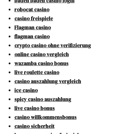
baden baden casino login
robocat casino
casino freispiele
Flagman casino
flagman casino
crypto casino ohne verifizierung
online casino vergleich
wazamba casino bonus
live roulette casino
casino auszahlung vergleich
ice casino
spicy casino auszahlung
live casino bonus
casino willkommensbonus
casino sicherheit