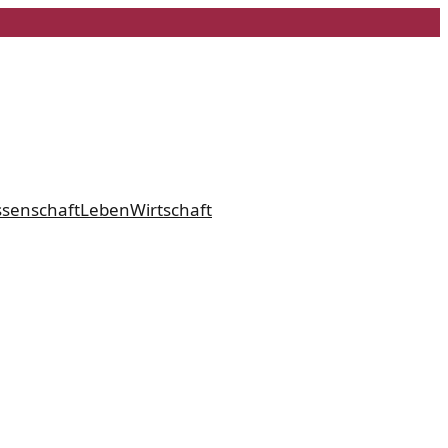
ssenschaft
Leben
Wirtschaft