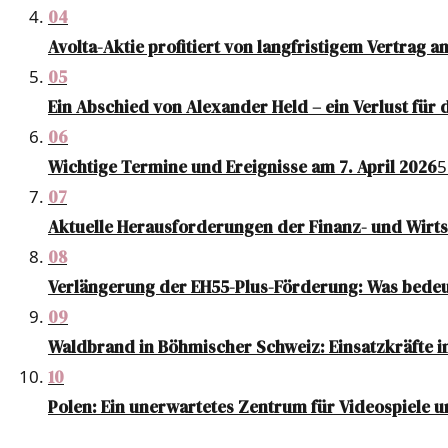
04
Avolta-Aktie profitiert von langfristigem Vertrag 
05
Ein Abschied von Alexander Held – ein Verlust für 
06
Wichtige Termine und Ereignisse am 7. April 2026
5
07
Aktuelle Herausforderungen der Finanz- und Wirts
08
Verlängerung der EH55-Plus-Förderung: Was bedeu
09
Waldbrand in Böhmischer Schweiz: Einsatzkräfte i
10
Polen: Ein unerwartetes Zentrum für Videospiele u