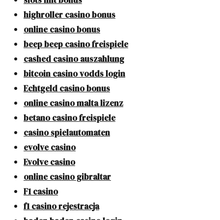
slots mit bonus
highroller casino bonus
online casino bonus
beep beep casino freispiele
cashed casino auszahlung
bitcoin casino vodds login
Echtgeld casino bonus
online casino malta lizenz
betano casino freispiele
casino spielautomaten
evolve casino
Evolve casino
online casino gibraltar
F1 casino
f1 casino rejestracja