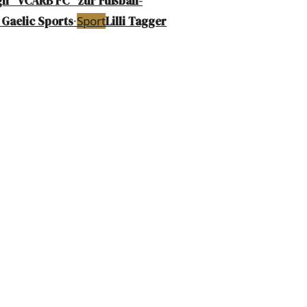
n "VCARB FC" zur Fußball-
Gaelic Sports
·
Sport
Lilli Tagger