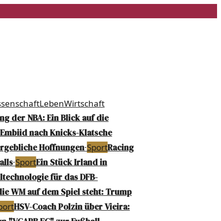
ssenschaft
Leben
Wirtschaft
 der NBA: Ein Blick auf die
Embiid nach Knicks-Klatsche
rgebliche Hoffnungen
·
Sport
Racing
lls
·
Sport
Ein Stück Irland in
technologie für das DFB-
e WM auf dem Spiel steht: Trump
ort
HSV-Coach Polzin über Vieira: