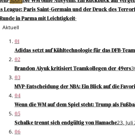
eib
·
Sport
Die WM ohne Adeyemi: Ein Rückblick auf vergeb
League: Paris Saint-Germain und der Druck des Terrorf
Runde in Parma mit Leichtigkeit
·
Aktuell
01
Adidas setzt auf Kühltechnologie für das DFB-Team
02
Brandon Aiyuk kritisiert Teamkollegen der 49ers
3
03
MVP-Entscheidung der NBA: Ein Blick auf die Favor
04
Wenn die WM auf dem Spiel steht: Trump als Fußba
05
Schalke trennt sich endgültig von Hamache
23. Juli
06