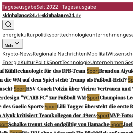
Tagesausgabe
Seit 2022
·
Tagesausgabe
skinbalance24
.
de
skinbalance24
.
de
energie
kultur
politik
sport
technologie
unternehmen
gese
Mehr
Krypto-News
Regionale Nachrichten
Mobilität
Wissensch
Energie
Kultur
Politik
Sport
Technologie
Unternehmen
Ges
uf Kühltechnologie für das DFB-Team
·
Sport
Brandon Aiyuk 
die WM auf dem Spiel steht: Trump als Fußball-Held?
·
Spo
uscht
·
Sport
HSV-Coach Polzin über Vieira: Vertrauen und V
rdesign "VCARB FC" zur Fußball-WM
·
Sport
Champions Leag
 des Gaelic Sports
·
Sport
Lilli Tagger übersteht die erste R
Aiyuk kritisiert Teamkollegen der 49ers
·
Sport
MVP-Entsch
ort
Schalke trennt sich endgültig von Hamache
·
Sport
Joel 