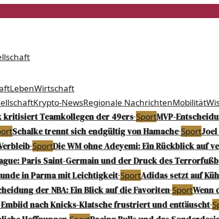
llschaft
aft
Leben
Wirtschaft
ellschaft
Krypto-News
Regionale Nachrichten
Mobilität
Wi
kritisiert Teamkollegen der 49ers
·
Sport
MVP-Entscheidung
rt
Schalke trennt sich endgültig von Hamache
·
Sport
Joel 
erbleib
·
Sport
Die WM ohne Adeyemi: Ein Rückblick auf ve
ue: Paris Saint-Germain und der Druck des Terrorfußba
unde in Parma mit Leichtigkeit
·
Sport
Adidas setzt auf Kühl
eidung der NBA: Ein Blick auf die Favoriten
·
Sport
Wenn di
Embiid nach Knicks-Klatsche frustriert und enttäuscht
·
Sp