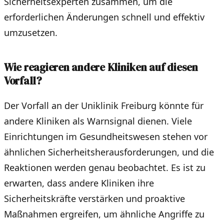
Sicherheitsexperten zusammen, um die
erforderlichen Änderungen schnell und effektiv
umzusetzen.
Wie reagieren andere Kliniken auf diesen
Vorfall?
Der Vorfall an der Uniklinik Freiburg könnte für
andere Kliniken als Warnsignal dienen. Viele
Einrichtungen im Gesundheitswesen stehen vor
ähnlichen Sicherheitsherausforderungen, und die
Reaktionen werden genau beobachtet. Es ist zu
erwarten, dass andere Kliniken ihre
Sicherheitskräfte verstärken und proaktive
Maßnahmen ergreifen, um ähnliche Angriffe zu