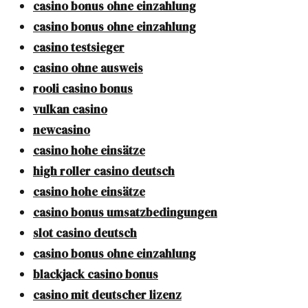
casino bonus ohne einzahlung
casino bonus ohne einzahlung
casino testsieger
casino ohne ausweis
rooli casino bonus
vulkan casino
newcasino
casino hohe einsätze
high roller casino deutsch
casino hohe einsätze
casino bonus umsatzbedingungen
slot casino deutsch
casino bonus ohne einzahlung
blackjack casino bonus
casino mit deutscher lizenz