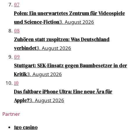
07
Polen: Ein unerwartetes Zentrum für Videospiele
und Science-Fiction
3. August 2026
08
Zuhören statt zuspitzen: Was Deutschland
verbindet
3. August 2026
09
Stuttgart: SEK-Einsatz gegen Baumbesetzer in der
Kritik
3. August 2026
10
Das faltbare iPhone Ultra: Eine neue Ära für
Apple?
3. August 2026
Partner
1go casino