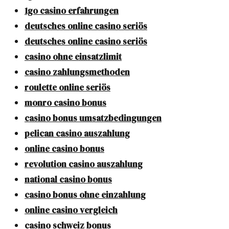
1go casino erfahrungen
deutsches online casino seriös
deutsches online casino seriös
casino ohne einsatzlimit
casino zahlungsmethoden
roulette online seriös
monro casino bonus
casino bonus umsatzbedingungen
pelican casino auszahlung
online casino bonus
revolution casino auszahlung
national casino bonus
casino bonus ohne einzahlung
online casino vergleich
casino schweiz bonus