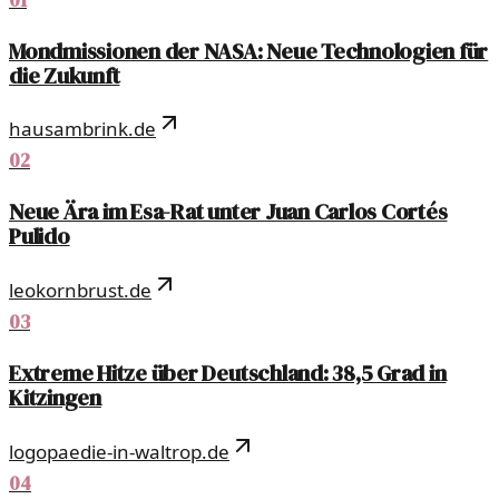
Mondmissionen der NASA: Neue Technologien für
die Zukunft
hausambrink.de
02
Neue Ära im Esa-Rat unter Juan Carlos Cortés
Pulido
leokornbrust.de
03
Extreme Hitze über Deutschland: 38,5 Grad in
Kitzingen
logopaedie-in-waltrop.de
04