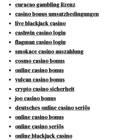
curacao gambling lizenz
casino bonus umsatzbedingungen
live blackjack casino
cashwin casino login
flagman casino login
smokace casino auszahlung
cosmo casino bonus
online casino bonus
vulcan casino bonus
crypto casino sicherheit
joo casino bonus
deutsches online casino seriös
online casino bonus
online casino seriös
online blackjack casino