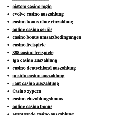
pistolo casino login
evolve casino auszahlung
casino bonus ohne einzahlung
online casino seriös
casino bonus umsatzbedingungen
casino freispiele
888 casino freispiele
1go casino auszahlung
casino deutschland auszahlung
posido casino auszahlung
rant casino auszahlung
Casino zypern
casino einzahlungsbonus
online casino bonus
avantgarde casino auszahlung