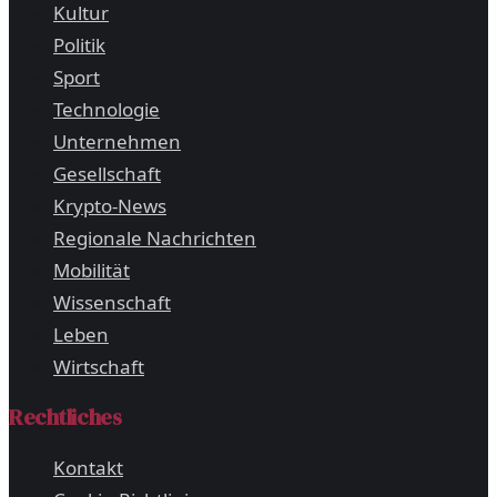
Kultur
Politik
Sport
Technologie
Unternehmen
Gesellschaft
Krypto-News
Regionale Nachrichten
Mobilität
Wissenschaft
Leben
Wirtschaft
Rechtliches
Kontakt