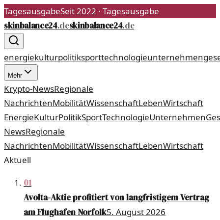
Tagesausgabe
Seit 2022
·
Tagesausgabe
skinbalance24
.
de
skinbalance24
.
de
energie
kultur
politik
sport
technologie
unternehmen
gese
Mehr
Krypto-News
Regionale
Nachrichten
Mobilität
Wissenschaft
Leben
Wirtschaft
Energie
Kultur
Politik
Sport
Technologie
Unternehmen
Ges
News
Regionale
Nachrichten
Mobilität
Wissenschaft
Leben
Wirtschaft
Aktuell
01
Avolta-Aktie profitiert von langfristigem Vertrag
am Flughafen Norfolk
5. August 2026