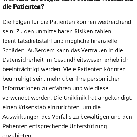
die Patienten?
Die Folgen für die Patienten können weitreichend
sein. Zu den unmittelbaren Risiken zählen
Identitätsdiebstahl und mögliche finanzielle
Schäden. Außerdem kann das Vertrauen in die
Datensicherheit im Gesundheitswesen erheblich
beeinträchtigt werden. Viele Patienten könnten
beunruhigt sein, mehr über ihre persönlichen
Informationen zu erfahren und wie diese
verwendet werden. Die Uniklinik hat angekündigt,
einen Krisenstab einzurichten, um die
Auswirkungen des Vorfalls zu bewältigen und den
Patienten entsprechende Unterstützung
anzubieten.